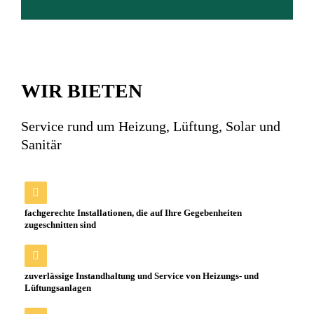
Sanitär-Installationen von Ihrem Fachmann
WIR BIETEN
Bad oder Küche, Neubau oder Altbausanierung – wir sind an
Ihrer Seite, wenn es um Sanitär-Installationen und Sanitär-
Service rund um Heizung, Lüftung, Solar und
Technik geht.
Sanitär
MEHR INFOS
fachgerechte Installationen, die auf Ihre Gegebenheiten
zugeschnitten sind
zuverlässige Instandhaltung und Service von Heizungs- und
Lüftungsanlagen