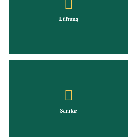
„erneuerbaren Energien“, schonen die Umwelt und
langfristig auch Ihren Geldbeutel.
Lüftung
MEHR INFOS
Gebäude- und Wohnungslüftung
Die meisten Menschen wissen nicht, wie wichtig das richtige
Lüftung für ein angenehmes Wohnklima ist.
Sanitär
MEHR INFOS