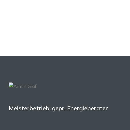
Kraft- Wärme-Kopplung (BHKW)
In einem Blockheizkraftwerk (BHKW) werden…
MEHR INFOS
Meisterbetrieb, gepr. Energieberater